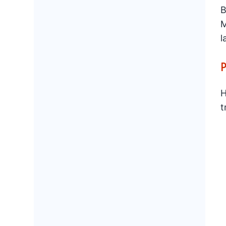
B
M
l
P
H
t