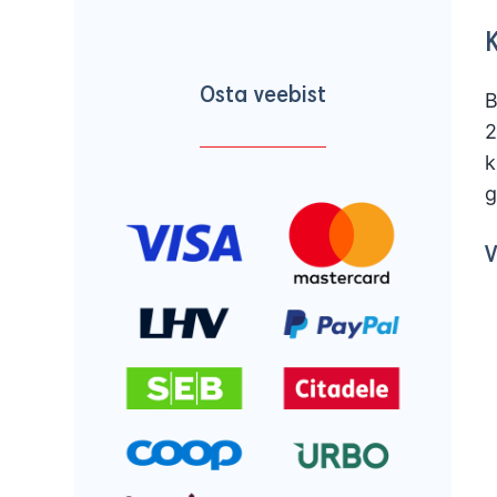
Osta veebist
B
2
k
g
V