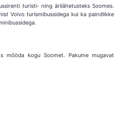
ssirenti turisti- ning ärilähetusteks Soomes.
ist Volvo turismibussidega kui ka paindlikke
minibussidega.
ideks mööda kogu Soomet. Pakume mugavat