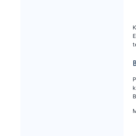
K
E
t
B
P
k
B
M