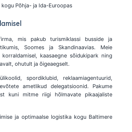
 kogu Põhja- ja Ida-Euroopas
damisel
ifirma, mis pakub turismiklassi busside ja
altikumis, Soomes ja Skandinaavias. Meie
 korraldamisel, kaasaegne sõidukipark ning
valt, ohutult ja õigeaegselt.
ikoolid, spordiklubid, reklaamiagentuurid,
ttevõtete ametlikud delegatsioonid. Pakume
st kuni mitme riigi hõlmavate pikaajaliste
mise ja optimaalse logistika kogu Baltimere