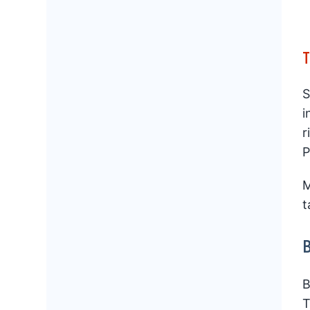
T
S
i
r
P
M
t
B
T