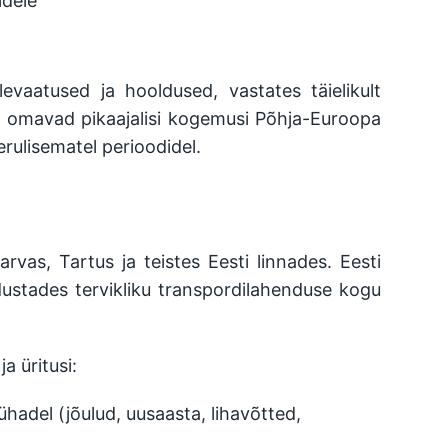
idele
levaatused ja hooldused, vastates täielikult
id omavad pikaajalisi kogemusi Põhja-Euroopa
erulisematel perioodidel.
rvas, Tartus ja teistes Eesti linnades. Eesti
dustades tervikliku transpordilahenduse kogu
a üritusi:
ühadel (jõulud, uusaasta, lihavõtted,