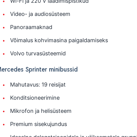
Wi-Fi ja 220 V laadimispistikud
Video- ja audiosüsteem
Panoraamaknad
Võimalus kohvimasina paigaldamiseks
Volvo turvasüsteemid
ercedes Sprinter minibussid
Mahutavus: 19 reisijat
Konditsioneerimine
Mikrofon ja helisüsteem
Premium sisekujundus