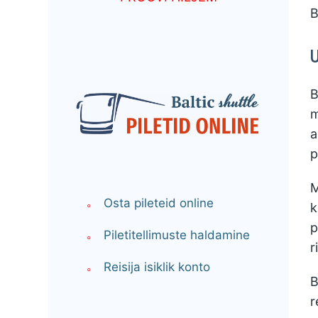
B
B
m
a
p
M
Osta pileteid online
k
p
Piletitellimuste haldamine
r
Reisija isiklik konto
B
r