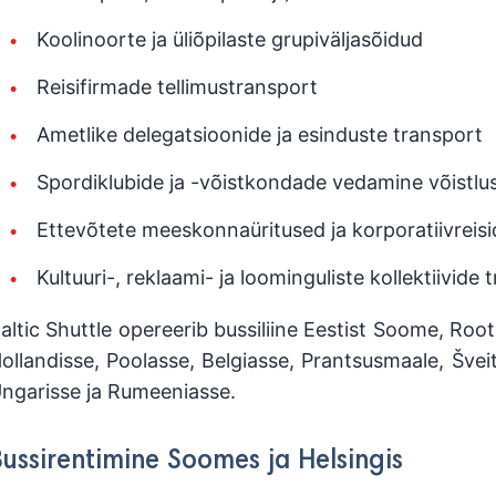
Koolinoorte ja üliõpilaste grupiväljasõidud
Reisifirmade tellimustransport
Ametlike delegatsioonide ja esinduste transport
Spordiklubide ja -võistkondade vedamine võistlus
Ettevõtete meeskonnaüritused ja korporatiivreisi
Kultuuri-, reklaami- ja loominguliste kollektiivide 
altic Shuttle opereerib bussiliine Eestist Soome, Root
ollandisse, Poolasse, Belgiasse, Prantsusmaale, Šveits
ngarisse ja Rumeeniasse.
Bussirentimine Soomes ja Helsingis