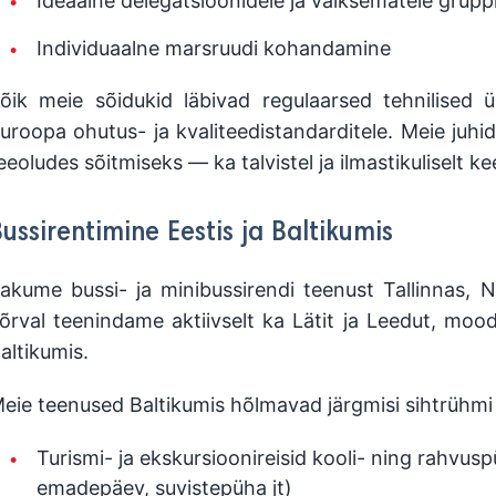
Ideaalne delegatsioonidele ja väiksematele grupp
Individuaalne marsruudi kohandamine
õik meie sõidukid läbivad regulaarsed tehnilised ü
uroopa ohutus- ja kvaliteedistandarditele. Meie juh
eeoludes sõitmiseks — ka talvistel ja ilmastikuliselt ke
ussirentimine Eestis ja Baltikumis
akume bussi- ja minibussirendi teenust Tallinnas, Na
õrval teenindame aktiivselt ka Lätit ja Leedut, moo
altikumis.
eie teenused Baltikumis hõlmavad järgmisi sihtrühmi j
Turismi- ja ekskursioonireisid kooli- ning rahvusp
emadepäev, suvistepüha jt)