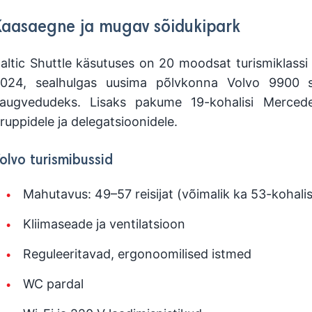
Kaasaegne ja mugav sõidukipark
altic Shuttle käsutuses on 20 moodsat turismiklassi
024, sealhulgas uusima põlvkonna Volvo 9900 se
augvedudeks. Lisaks pakume 19-kohalisi Mercedes
ruppidele ja delegatsioonidele.
olvo turismibussid
Mahutavus: 49–57 reisijat (võimalik ka 53-kohali
Kliimaseade ja ventilatsioon
Reguleeritavad, ergonoomilised istmed
WC pardal