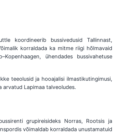
tle koordineerib bussivedusid Tallinnast,
Võimalik korraldada ka mitme riigi hõlmavaid
Oslo–Kopenhaagen, ühendades bussivahetuse
 teeolusid ja hooajalisi ilmastikutingimusi,
sa arvatud Lapimaa talveoludes.
bussirenti grupireisideks Norras, Rootsis ja
nspordis võimaldab korraldada unustamatuid