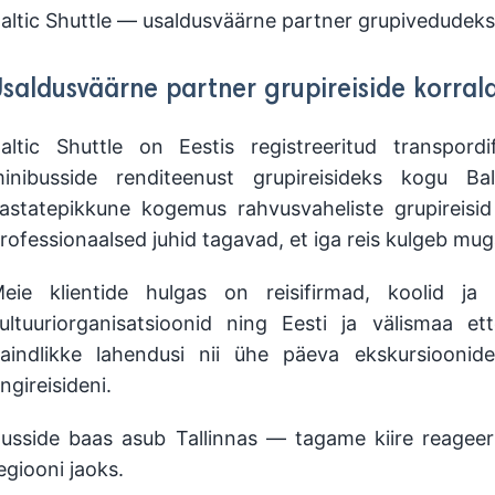
altic Shuttle — usaldusväärne partner grupivedudeks
Usaldusväärne partner grupireiside korral
altic Shuttle on Eestis registreeritud transpord
inibusside renditeenust grupireisideks kogu B
astatepikkune kogemus rahvusvaheliste grupireisid
rofessionaalsed juhid tagavad, et iga reis kulgeb muga
eie klientide hulgas on reisifirmad, koolid ja ül
ultuuriorganisatsioonid ning Eesti ja välismaa e
aindlikke lahendusi nii ühe päeva ekskursioonide
ingireisideni.
usside baas asub Tallinnas — tagame kiire reageeri
egiooni jaoks.