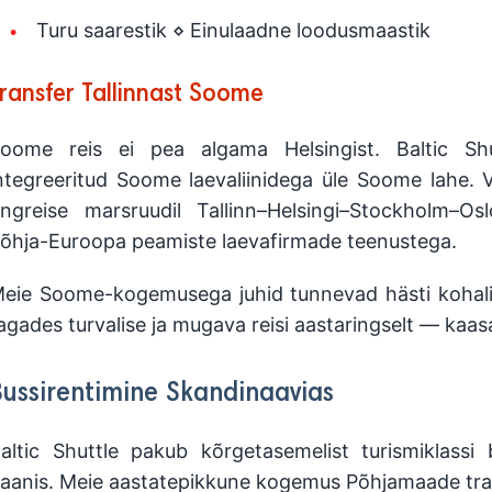
Turu saarestik ⋄ Einulaadne loodusmaastik
ransfer Tallinnast Soome
oome reis ei pea algama Helsingist. Baltic Shut
ntegreeritud Soome laevaliinidega üle Soome lahe. 
ingreise marsruudil Tallinn–Helsingi–Stockholm–
õhja-Euroopa peamiste laevafirmade teenustega.
eie Soome-kogemusega juhid tunnevad hästi kohalikke
agades turvalise ja mugava reisi aastaringselt — kaa
Bussirentimine Skandinaavias
altic Shuttle pakub kõrgetasemelist turismiklassi 
aanis. Meie aastatepikkune kogemus Põhjamaade tra